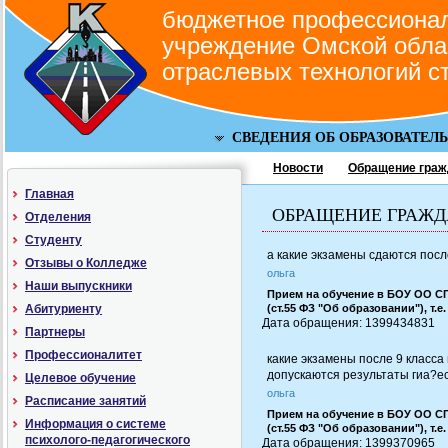
бюджетное профессионал
учреждение Омской обла
отраслевых технологий с
СВЕДЕНИЯ ОБ ОБРАЗОВАТЕЛ
Новости
Обращение граж
Главная
ОБРАЩЕНИЕ ГРАЖ
Отделения
Студенту
а какие экзамены сдаются пос
Отзывы о Колледже
ольга
Наши выпускники
Прием на обучение в БОУ ОО С
Абитуриенту
(ст.55 ФЗ "Об образовании"), т.е
Дата обращения: 1399434831 |
Партнеры
Профессионалитет
какие экзамены после 9 класс
допускаются результаты гиа?е
Целевое обучение
ольга
Расписание занятий
Прием на обучение в БОУ ОО С
Информация о системе
(ст.55 ФЗ "Об образовании"), т.е
психолого-педагогического
Дата обращения: 1399370965 |