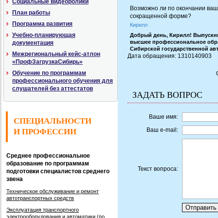
Социальные видеоролики
Возможно ли по окончании ваш
План работы
сокращенной форме?
Программа развития
Кирилл
Учебно-планирующая
Добрый день, Кирилл! Выпускн
высшее профессиональное обра
документация
Сибирской государственной ав
Межрегиональный кейс-атлон
Дата обращения: 1310140903 |
«ПрофЗагрузкаСибирь»
Обучение по программам
профессионального обучения для
слушателей без аттестатов
ЗАДАТЬ ВОПРОС
Ваше имя:
СПЕЦИАЛЬНОСТИ
Ваш e-mail:
И ПРОФЕССИИ
Среднее профессиональное
образование по программам
Текст вопроса:
подготовки специалистов среднего
звена
Техническое обслуживание и ремонт
автотранспортных средств
Эксплуатация транспортного
электрооборудования и автоматики (по