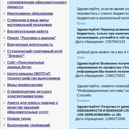
сопровождения образовательного
процесса
Здравствуйте, если во время уч
Инклюзивное образование
перевестись с очного бюджетн
бюджетное в аналогичный колл
Стипендии и иные виды
Вугар
материальной поддержки
Здравствуйте! Перевод возможе
Воспитательная работа
бюджетное, только при наличии
организацию, уточняйте в той о
Проект "Разговор о важном"
Дата обращения: 1397064153 |
Внеурочная деятельность
Студенческий спортивный клуб
добрый день можно ли у вас в
"Вперед!"
игорь
Сайт «Персональные
Здравствуйте! Возможно получ
данные.Дети»
образования по профессии «Эл
информацию Вы можете получить
Центр карьеры ОКОТСиТ:
Дата обращения: 1396175052 |
трудоустройство выпускников
Меры профилактики
Здравствуйте, скажите пожалуйс
"Информационные системы" ест
О профилактике детского
Спасибо.
электротравматизма
Наталья
Анкета для опроса граждан о
Здравствуйте! Отсрочка от арм
качестве оказания
ОБЯЗАННОСТИ И ВОЕННОЙ СЛУЖБЕ
образовательных услуг
«ОБ ОБРАЗОВАНИИ» ст. 55)
Охрана труда
Дата обращения: 1396071688 |
Выполнение требований