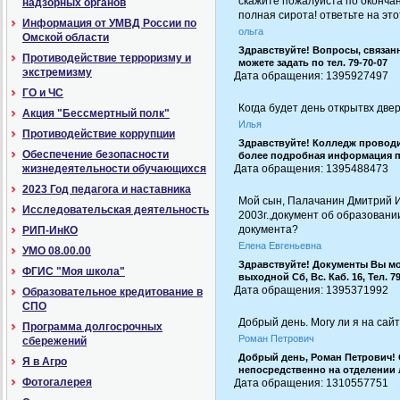
скажите пожалуйста по окончан
надзорных органов
полная сирота! ответьте на это
Информация от УМВД России по
ольга
Омской области
Здравствуйте! Вопросы, связан
Противодействие терроризму и
можете задать по тел. 79-70-07
экстремизму
Дата обращения: 1395927497 |
ГО и ЧС
Когда будет день открытвх две
Акция "Бессмертный полк"
Илья
Противодействие коррупции
Здравствуйте! Колледж провод
Обеспечение безопасности
более подробная информация по
жизнедеятельности обучающихся
Дата обращения: 1395488473 |
2023 Год педагога и наставника
Мой сын, Палачанин Дмитрий Ио
Исследовательская деятельность
2003г.,документ об образовани
документа?
РИП-ИнКО
Елена Евгеньевна
УМО 08.00.00
Здравствуйте! Документы Вы мож
ФГИС "Моя школа"
выходной Сб, Вс. Каб. 16, Тел. 7
Дата обращения: 1395371992 |
Образовательное кредитование в
СПО
Добрый день. Могу ли я на сай
Программа долгосрочных
Роман Петрович
сбережений
Добрый день, Роман Петрович! 
Я в Агро
непосредственно на отделении л
Фотогалерея
Дата обращения: 1310557751 |