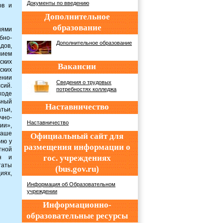
Документы по введению
ов и
Дополнительное
образование
иями
бно-
Дополнительное образование
дов,
нием
ских
Вакансии
ских
ении
Сведения о трудовых
сий.
потребностях колледжа
ходе
ьный
Наставничество
тьи,
чно-
Наставничество
ии»,
наше
Официальный сайт для
ию у
размещения информации о
тной
гос. учреждениях
ин и
таты
(bus.gov.ru)
иях,
Информация об Образовательном
учреждении
Информационно-
образовательные ресурсы