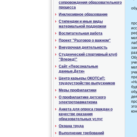
сопровождения образовательного
процесса
об
Инклюзивное образование
Стипендии и иные виды
пр
материальной поддержки
ис
ре
Воспитательная работа
ма
Проект "Разговор о важном"
ла
Внеурочная деятельность
за
ра
Студенческий спортивный клуб
Об
"Вперед!"
уч
Сайт «Персональные
ма
данные.Дети»
уч
пр
Центр карьеры ОКОТСиТ:
«Н
трудоустройство выпускников
бу
Меры профилактики
об
де
О профилактике детского
пр
электротравматизма
эт
Анкета для опроса граждан о
кон
качестве оказания
образовательных услуг
Охрана труда
Выполнение требований