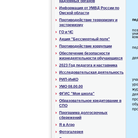
надзорных органов
Информация от УМВД России по
Омской области
пе
Противодействие терроризму и
экстремизму
по
ГО и ЧС
ун
ко
Акция "Бессмертный полк"
Противодействие коррупции
пед
Обеспечение безопасности
де
жизнедеятельности обучающихся
2023 Год педагога и наставника
Исследовательская деятельность
РИП-ИнКО
уч
ур
УМО 08.00.00
жу
ФГИС "Моя школа"
де
пр
Образовательное кредитование в
об
СПО
пр
Программа долгосрочных
сбережений
Я в Агро
Фотогалерея