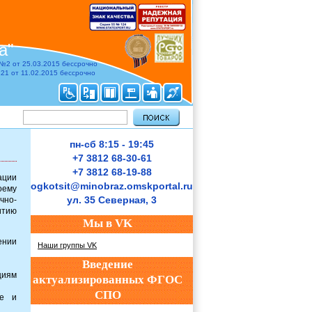
а"
 №2 от 25.03.2015 бессрочно
1 от 11.02.2015 бессрочно
пн-сб 8:15 - 19:45
+7 3812 68-30-61
+7 3812 68-19-88
ации
ogkotsit@minobraz.omskportal.ru
оему
ул. 35 Северная, 3
но-
итию
Мы в VK
ении
Наши группы VK
Введение
циям
актуализированных ФГОС
СПО
ке и