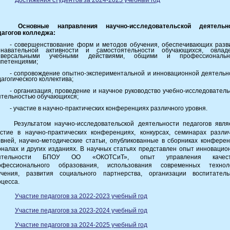
Достижения студентов за 2024-2025 учебный год
Основные направления научно-исследовательской деятельн
дагогов колледжа:
- совершенствование форм и методов обучения, обеспечивающих разв
знавательной активности и самостоятельности обучающихся, овлад
иверсальными учебными действиями, общими и профессиональ
мпетенциями;
- сопровождение опытно-экспериментальной и инновационной деятельн
агогического коллектива;
- организация, проведение и научное руководство учебно-исследователь
ятельностью обучающихся;
- участие в научно-практических конференциях различного уровня.
Результатом научно-исследовательской деятельности педагогов явля
астие в научно-практических конференциях, конкурсах, семинарах разли
овней, научно-методические статьи, опубликованные в сборниках конферен
рналах и других изданиях. В научных статьях представлен опыт инновацио
ятельности БПОУ ОО «ОКОТСиТ», опыт управления качест
офессионального образования, использования современных технол
учения, развития социального партнерства, организации воспитатель
оцесса.
Участие педагогов за 2022-2023 учебный год
Участие педагогов за 2023-2024 учебный год
Участие педагогов за 2024-2025 учебный год