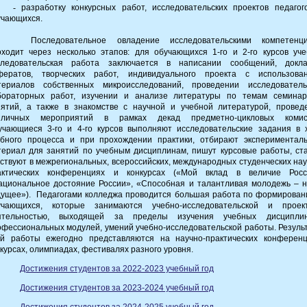
-
разработку конкурсных работ, исследовательских проектов педагог
учающихся.
Последовательное овладение исследовательскими компетенц
оходит через несколько этапов: для обучающихся 1-го и 2-го курсов уче
следовательская работа заключается в написании сообщений, докла
фератов, творческих работ, индивидуального проекта с использова
териалов собственных микроисследований, проведении исследователь
бораторных работ, изучении и анализе литературы по темам
семинар
нятий, а также в знакомстве с научной и учебной литературой, провед
зличных мероприятий в рамках декад предметно-цикловых комис
учающиеся 3-го и 4-го курсов выполняют исследовательские задания в 
ебного процесса и при прохождении практики, отбирают экспериментал
териал для занятий по учебным дисциплинам, пишут курсовые работы, ста
аствуют
в межрегиональных, всероссийских, международных студенческих нау
актических конференциях и конкурсах («Мой вклад в величие Росс
ациональное достояние России», «Способная и талантливая молодежь – 
дущее»). Педагогами колледжа проводится большая работа по формирован
учающихся, которые занимаются учебно-исследовательской и проек
ятельностью, выходящей за пределы изучения учебных дисципл
офессиональных модулей, умений учебно-исследовательской работы. Резуль
ой работы ежегодно представляются на научно-практических конференц
курсах, олимпиадах, фестивалях разного уровня.
Достижения студентов за 2022-2023 учебный год
Достижения студентов за 2023-2024 учебный год