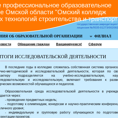
 профессиональное образовательное
е Омской области "Омский колледж
х технологий строительства и транспорт
государственная аккредитация
лицензия №Л035-01273/0020822
НИЯ ОБ ОБРАЗОВАТЕЛЬНОЙ ОРГАНИЗАЦИИ
ФИЛИАЛ
овости
Обращение граждан
Вакцинируемся!
Сферум
ИТОГИ ИССЛЕДОВАТЕЛЬСКОЙ ДЕЯТЕЛЬНОСТИ
В последние годы в колледже сложилась собственная система организ
учно-методической и исследовательской деятельности, которая по св
рактеру подразделяется на учебно-исследовательскую, науч
следовательскую и исследовательскую, включает требования к разв
рческих возможностей обучающихся и педагогов.
Образовательная среда исследовательской деятельности в учрежд
дается через:
-
проведение предметных недель;
-
подготовку к олимпиадам, конкурсам и научно-практическим конферен
личного уровня;
-
индивидуальную и групповую работу обучающихся по подготов
зентации проектов;