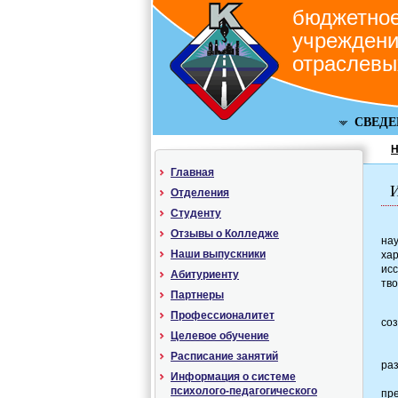
бюджетное
учреждени
отраслевы
СВЕДЕ
Н
Главная
Отделения
Студенту
Отзывы о Колледже
на
Наши выпускники
ха
ис
Абитуриенту
тво
Партнеры
Профессионалитет
соз
Целевое обучение
Расписание занятий
раз
Информация о системе
психолого-педагогического
пре