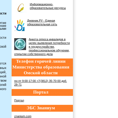
Информационно-
образовательные ресурсы
ости
Дневник.РУ - Единая
итие
образовательная сеть
ение
ными
ости
Анкета опроса инвалидов в
целях выявления потребности
ской
в трудоустройстве,
профессиональном обучении,
открытии собственного дела
Телефон горячей линии
ется
Министерства образования
чных
ций,
Омской области
нной
вом
пн-пт 9:00-17:00 +7(3812) 35-70-00 доб.
огий
28-71
ного
Портал
Портал
ЭБС Знаниум
znanium.com