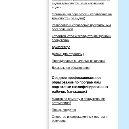
видам транспорта, за исключением
водного)
Организация перевозок и управление на
транспорте (по видам)
Разработка и управление программным
обеспечением
Строительство и эксплуатация зданий и
сооружений
Архитектура
Дизайн (по отраслям)
Преподавание в начальных классах
Дошкольное образование
Среднее профессиональное
образование по программам
подготовки квалифицированных
рабочих (служащих)
Мастер по ремонту и обслуживанию
автомобилей
Повар, кондитер
Оператор информационных систем и
ресурсов